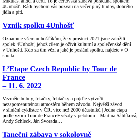
Mikuláš, anděl a čerti. To je čertovská zábava pořádaná spolkem
4Unhošť. Rádi bychom vás pozvali na večer plný hudby, dobrého
jídla a pití.
Vznik spolku 4Unhošť
Oznamuje všem unhošťákům, že v prosinci 2021 jsme založili
spolek 4Unhošť, jehož cílem je oživit kulturní a společenské dění
v Unhošti. Kdo za tím vězí a jaké je poslání spolku, najdete v O
spolku
L’Etape Czech Republic by Tour de
France
– 11. 6. 2022
Vezměte bubny, frkačky, řehtačky a pojďte vytvořit
nezapomenutelnou atmosféru během závodu. Největší závod
v silniční cyklistce v ČR, více než 2000 účastníků | Jedna etapa
podle vzoru Tour de FranceHvězdy v pelotonu – Martina Sáblíková,
Andy Schleck, Ján Svorada…
Taneční zábava v sokolovně