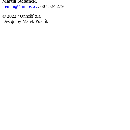
Martin Štěpánek
,
martin@4unhost.cz
, 607 524 279
© 2022 4Unhošť z.s.
Design by Marek Pozník