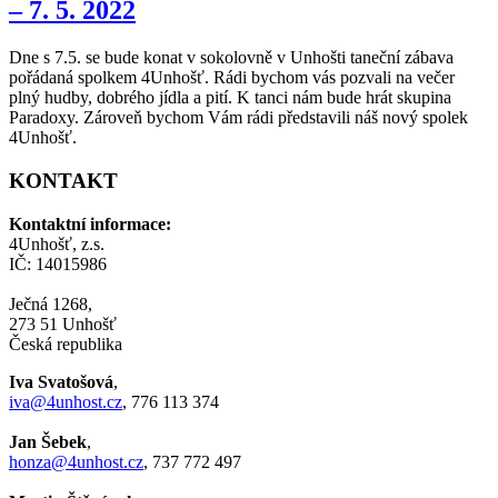
– 7. 5. 2022
Dne s 7.5. se bude konat v sokolovně v Unhošti taneční zábava
pořádaná spolkem 4Unhošť. Rádi bychom vás pozvali na večer
plný hudby, dobrého jídla a pití. K tanci nám bude hrát skupina
Paradoxy. Zároveň bychom Vám rádi představili náš nový spolek
4Unhošť.
KONTAKT
Kontaktní informace:
4Unhošť, z.s.
IČ: 14015986
Ječná 1268,
273 51 Unhošť
Česká republika
Iva Svatošová
,
iva@4unhost.cz
, 776 113 374
Jan Šebek
,
honza@4unhost.cz
, 737 772 497