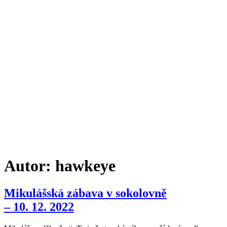
Přejít
k
obsahu
Menu
Autor:
hawkeye
Mikulášská zábava v sokolovně
– 10. 12. 2022​